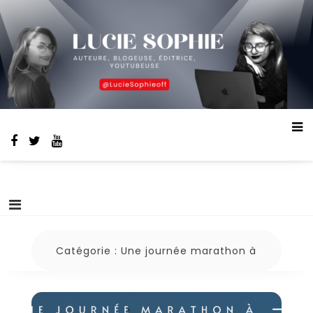
Aller
Lucie Sophie
auteure, blogeuse, éditrice, youtubeuse
au
contenu
Catégorie :
Une journée marathon à