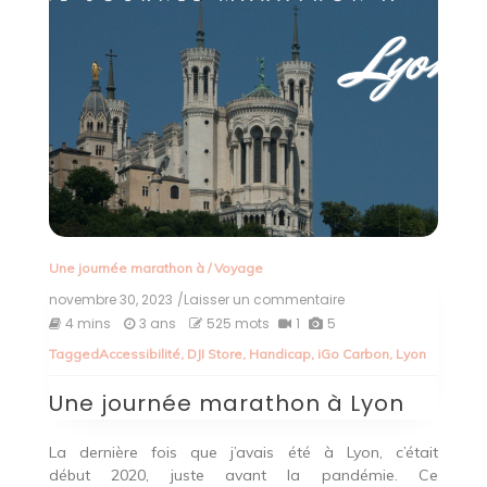
Une journée marathon à
/
Voyage
novembre 30, 2023
/Laisser un commentaire
on
Une
4 mins
3 ans
525 mots
1
5
journée
Tagged
Accessibilité
,
DJI Store
,
Handicap
,
iGo Carbon
,
Lyon
marathon
à
Une journée marathon à Lyon
Lyon
La dernière fois que j’avais été à Lyon, c’était
début 2020, juste avant la pandémie. Ce