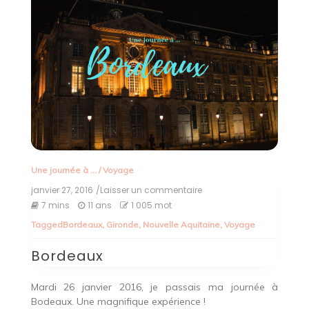
Une journée à ...
/
Voyage
janvier 27, 2016
/Laisser un commentaire
on
Bordeaux
7 mins
11 ans
1 005 mot
Tagged
Bordeaux
,
Gironde
,
Nouvelle Aquitaine
,
Voyage
Bordeaux
Mardi 26 janvier 2016, je passais ma journée à
Bodeaux. Une magnifique expérience !