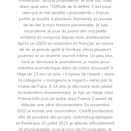
Profession : artiste polyvalente. Artiste oui, mais
dans quel sens ? Difficile de le définir. C’est pour
cela que je me qualifie « polyvalente ». Depuis
petite, je touche à plusieurs domaines et j’essaie
de les lier à mon histoire personnelle. Je suis
musicienne, je joue du piano dès ma petite
enfance et compose depuis mon adolescence.
Après un 20/20 en rédaction en français en classe
de 5e, je prends goût à l’écriture, j’écris plusieurs
poèmes et un énorme journal intime. Un peu plus
tard, je découvre le journalisme, je reçois pour
initiative journalistique dans un cadre associatif à
l’âge de 13 ans un prix, « trophée de l’avenir » dans
la catégorie « changeons le regard » remis par la
mairie de Paris. À 14 ans, je découvre avec plaisir
la réalisation documentaire. Je fais un stage chez
France Info puis un autre chez France 2 avant de
débuter une série documentaire. En novembre
2012 je monte une association : Cinéfil production,
afin de produire des projets cinématographiques
et théâtraux. En juillet 2013, je débute officiellement
la photographie sous le nom de Poongraphy. Je