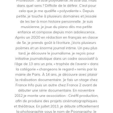
Profession : artiste polyvalente. Artiste oui, mais
dans quel sens ? Difficile de le définir. C’est pour
cela que je me qualifie « polyvalente ». Depuis
petite, je touche à plusieurs domaines et j’essaie
de les lier à mon histoire personnelle. Je suis
musicienne, je joue du piano dès ma petite
enfance et compose depuis mon adolescence.
Après un 20/20 en rédaction en français en classe
de 5e, je prends goût à l’écriture, j’écris plusieurs
poèmes et un énorme journal intime. Un peu plus
tard, je découvre le journalisme, je reçois pour
initiative journalistique dans un cadre associatif à
l’âge de 13 ans un prix, « trophée de l’avenir » dans
la catégorie « changeons le regard » remis par la
mairie de Paris. À 14 ans, je découvre avec plaisir
la réalisation documentaire. Je fais un stage chez
France Info puis un autre chez France 2 avant de
débuter une série documentaire. En novembre
2012 je monte une association : Cinéfil production,
afin de produire des projets cinématographiques
et théâtraux. En juillet 2013, je débute officiellement
la photographie sous le nom de Poongraphy. Je