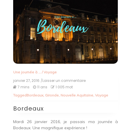
Une journée à ...
/
Voyage
janvier 27, 2016
/Laisser un commentaire
on
Bordeaux
7 mins
11 ans
1 005 mot
Tagged
Bordeaux
,
Gironde
,
Nouvelle Aquitaine
,
Voyage
Bordeaux
Mardi 26 janvier 2016, je passais ma journée à
Bodeaux. Une magnifique expérience !